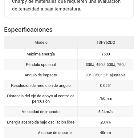
Charpy de materiales que requieren una evaluación
de tenacidad a baja temperatura.
Especificaciones
Modelo
TSP752D2
Máxima energía
750J
Péndulo opcional
300J, 450J, 600J, 750J
Ángulo de impacto
30°~150° ±1° ajustable
Resolución de medición de ángulo
0.025°
Distancia del eje de apoyo al centro de
750mm
percusión
Velocidad de impacto
5.24m/s
Energía absorbida bajo oscilación libre
≤0.4%
Alcance de soporte
40mm