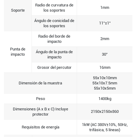
Radio de curvatura de
1mm
Soporte
los soportes
Ángulo de conicidad de
11°±1°
los soportes
Radio del borde de
2mm
impacto
Punta de
Ángulo de la punta de
impacto
30°
impacto
Grosor del percutor
16mm
55x10x10mm
Dimensión de la muestra
55x10x7.5mm
55x10x5mm
Peso
1400kg
Dimensiones (A x B x C) Incluye
2150x2150x860
protector
1kW (AC 380V±10%, 50Hz,
Requisitos de energía
trifásica, 5 líneas)