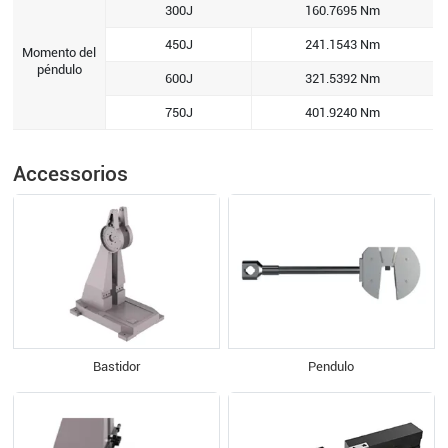
300J
160.7695 Nm
450J
241.1543 Nm
Momento del
péndulo
600J
321.5392 Nm
750J
401.9240 Nm
Accessorios
Bastidor
Pendulo