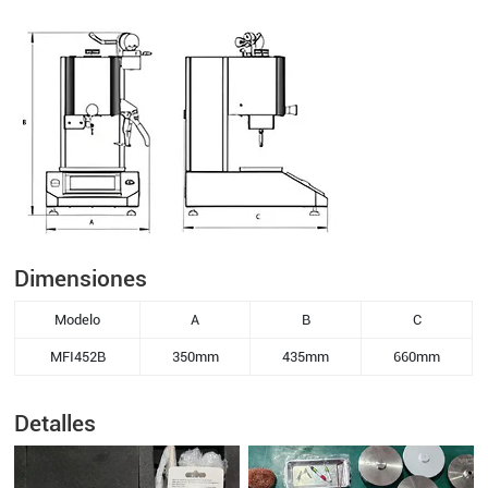
Dimensiones
Modelo
A
B
C
MFI452B
350mm
435mm
660mm
Detalles