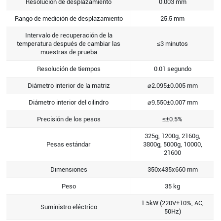
Resolución de desplazamiento
0.003 mm
Rango de medición de desplazamiento
25.5 mm
Intervalo de recuperación de la
temperatura después de cambiar las
≤3 minutos
muestras de prueba
Resolución de tiempos
0.01 segundo
Diámetro interior de la matriz
⌀2.095±0.005 mm
Diámetro interior del cilindro
⌀9.550±0.007 mm
Precisión de los pesos
≤±0.5%
325g, 1200g, 2160g,
Pesas estándar
3800g, 5000g, 10000,
21600
Dimensiones
350x435x660 mm
Peso
35 kg
1.5kW (220V±10%, AC,
Suministro eléctrico
50Hz)