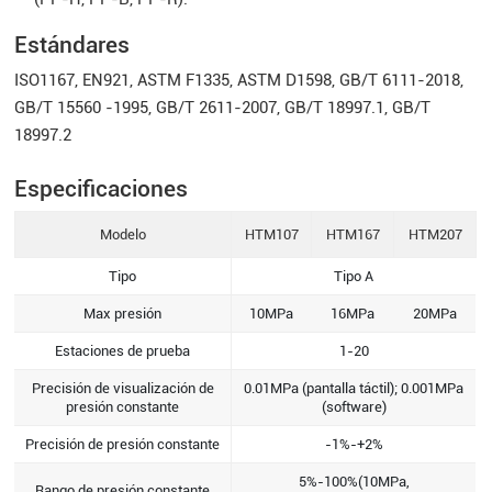
Estándares
ISO1167, EN921, ASTM F1335, ASTM D1598, GB/T 6111-2018,
GB/T 15560 -1995, GB/T 2611-2007, GB/T 18997.1, GB/T
18997.2
Especificaciones
Modelo
HTM107
HTM167
HTM207
Tipo
Tipo A
Max presión
10MPa
16MPa
20MPa
Estaciones de prueba
1-20
Precisión de visualización de
0.01MPa (pantalla táctil); 0.001MPa
presión constante
(software)
Precisión de presión constante
-1%-+2%
5%-100%(10MPa,
Rango de presión constante