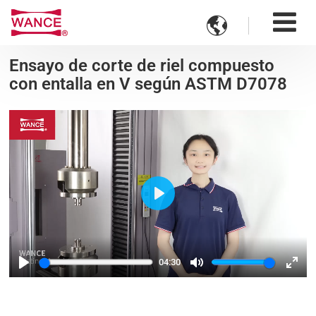

Ensayo de corte de riel compuesto
con entalla en V según ASTM D7078
Play
04:30
Play
Mute
Ente
fulls