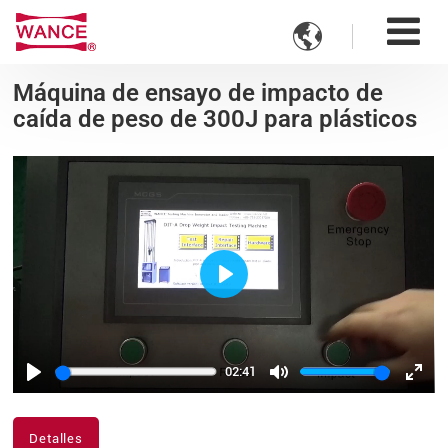

Máquina de ensayo de impacto de
caída de peso de 300J para plásticos
Play
02:41
Play
Mute
Ente
fulls
Detalles