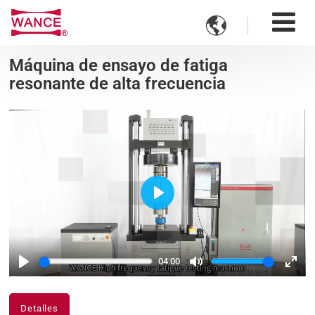

Máquina de ensayo de fatiga
resonante de alta frecuencia
Play
04:00
Play
Mute
Ente
fulls
Detalles