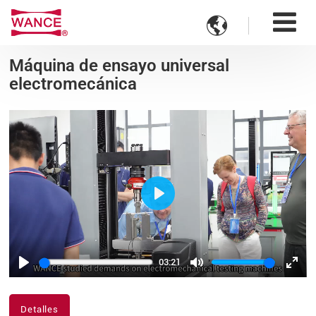

Máquina de ensayo universal
electromecánica
Play
03:21
Play
Mute
Ente
fulls
Detalles